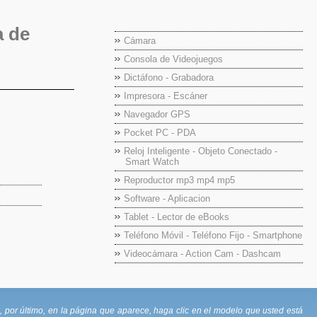
a de
Cámara
Consola de Videojuegos
Dictáfono - Grabadora
Impresora - Escáner
Navegador GPS
Pocket PC - PDA
Reloj Inteligente - Objeto Conectado -
Smart Watch
Reproductor mp3 mp4 mp5
Software - Aplicacion
Tablet - Lector de eBooks
Teléfono Móvil - Teléfono Fijo - Smartphone
Videocámara - Action Cam - Dashcam
por último, en la página que aparece, haga clic en el modelo que usted está