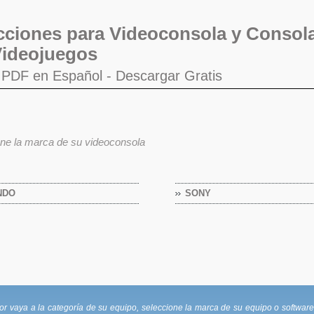
cciones para Videoconsola y Consol
ideojuegos
o PDF en Español -
Descargar Gratis
ne la marca de su videoconsola
NDO
SONY
ya a la categoría de su equipo, seleccione la marca de su equipo o software, 