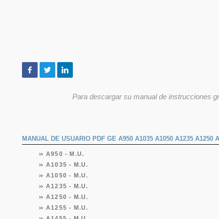
Para descargar su manual de instrucciones grat
MANUAL DE USUARIO PDF GE A950 A1035 A1050 A1235 A1250 A
A950 - M.U.
A1035 - M.U.
A1050 - M.U.
A1235 - M.U.
A1250 - M.U.
A1255 - M.U.
A1455 - M.U.