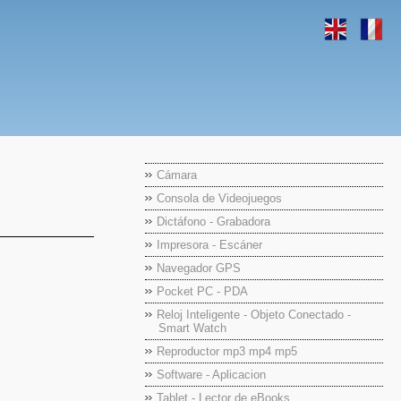
Cámara
Consola de Videojuegos
Dictáfono - Grabadora
Impresora - Escáner
Navegador GPS
Pocket PC - PDA
Reloj Inteligente - Objeto Conectado -
Smart Watch
Reproductor mp3 mp4 mp5
Software - Aplicacion
Tablet - Lector de eBooks